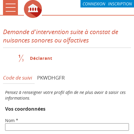
CONNEXION
INSCRIPTION
Ouvrir le menu
Accueil
Demande d'intervention suite à constat de
La CARO & Moi
nuisances sonores ou olfactives
Rochefort & Moi
1
(étape courante)
Déclarant
Paiement
3
Mes demandes
Code de suivi
PKWDHGFR
Compte
Pensez à renseigner votre profil afin de ne plus avoir à saisir ces
Associations
informations.
Vos coordonnées
*
Nom